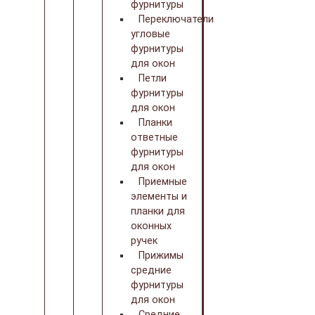
фурнитуры
Переключатели
угловые
фурнитуры
для окон
Петли
фурнитуры
для окон
Планки
ответные
фурнитуры
для окон
Приемные
элементы и
планки для
оконных
ручек
Прижимы
средние
фурнитуры
для окон
Средние