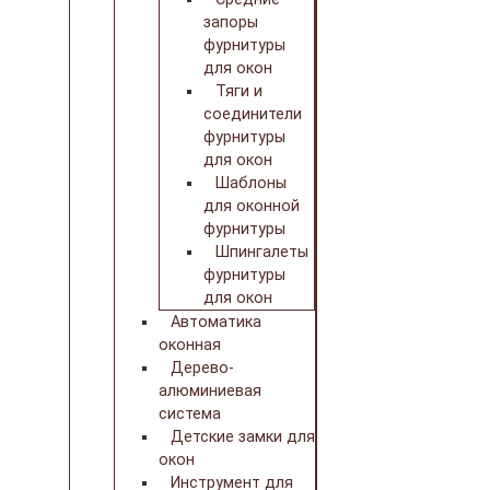
запоры
фурнитуры
для окон
Тяги и
соединители
фурнитуры
для окон
Шаблоны
для оконной
фурнитуры
Шпингалеты
фурнитуры
для окон
Автоматика
оконная
Дерево-
алюминиевая
система
Детские замки для
окон
Инструмент для