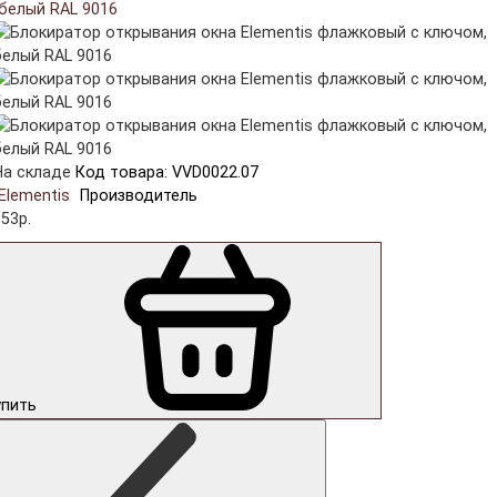
На складе
Код товара: VVD0022.07
Elementis
Производитель
53р.
упить