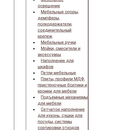
освещение
Мебельные опоры,
демпферы,
полкодержатели,
соединительный
крепеж
Мебельные ручки
Мойки, смесители и
аксессуары
Наполнение для
шкафов
Петли мебельные
Плиты, профили МДФ,
пристеночные бортики и
кромки для мебели
Подъемные механизмы
для мебели
Сетчатое наполнение
для кухонь, сушки для
посуды, системы
сортировки отходов