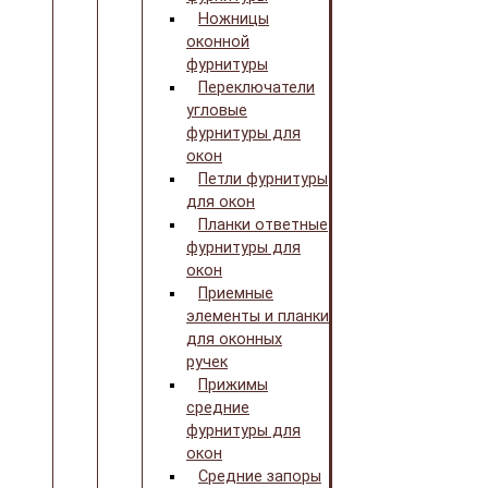
Ножницы
оконной
фурнитуры
Переключатели
угловые
фурнитуры для
окон
Петли фурнитуры
для окон
Планки ответные
фурнитуры для
окон
Приемные
элементы и планки
для оконных
ручек
Прижимы
средние
фурнитуры для
окон
Средние запоры