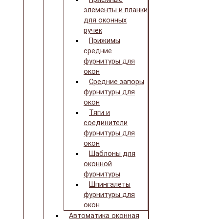
элементы и планки
для оконных
ручек
Прижимы
средние
фурнитуры для
окон
Средние запоры
фурнитуры для
окон
Тяги и
соединители
фурнитуры для
окон
Шаблоны для
оконной
фурнитуры
Шпингалеты
фурнитуры для
окон
Автоматика оконная