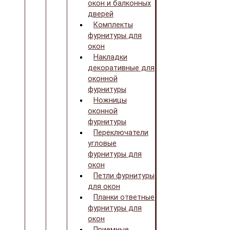
окон и балконных
дверей
Комплекты
фурнитуры для
окон
Накладки
декоративные для
оконной
фурнитуры
Ножницы
оконной
фурнитуры
Переключатели
угловые
фурнитуры для
окон
Петли фурнитуры
для окон
Планки ответные
фурнитуры для
окон
Приемные