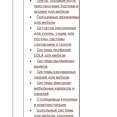
Плиты, профили МДФ,
пристеночные бортики и
кромки для мебели
Подъемные механизмы
для мебели
Сетчатое наполнение
для кухонь, сушки для
посуды, системы
сортировки отходов
Система профилей
GOLA для мебели
Системы выдвижных
ящиков
Системы раздвижных
дверей для мебели
Системы фиксации
мебельных каркасов и
панелей
Столешницы кухонные
и комплектующие
Цокольные системы
для мебели, кухонные