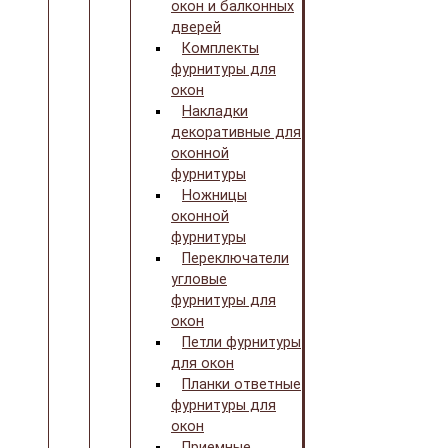
окон и балконных
дверей
Комплекты
фурнитуры для
окон
Накладки
декоративные для
оконной
фурнитуры
Ножницы
оконной
фурнитуры
Переключатели
угловые
фурнитуры для
окон
Петли фурнитуры
для окон
Планки ответные
фурнитуры для
окон
Приемные