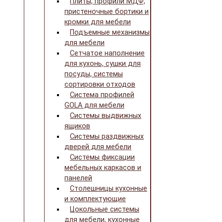
Плиты, профили МДФ,
пристеночные бортики и
кромки для мебели
Подъемные механизмы
для мебели
Сетчатое наполнение
для кухонь, сушки для
посуды, системы
сортировки отходов
Система профилей
GOLA для мебели
Системы выдвижных
ящиков
Системы раздвижных
дверей для мебели
Системы фиксации
мебельных каркасов и
панелей
Столешницы кухонные
и комплектующие
Цокольные системы
для мебели, кухонные