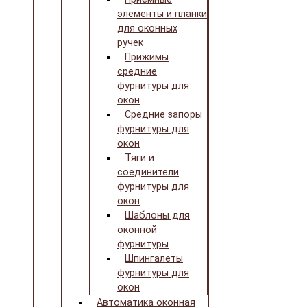
элементы и планки
для оконных
ручек
Прижимы
средние
фурнитуры для
окон
Средние запоры
фурнитуры для
окон
Тяги и
соединители
фурнитуры для
окон
Шаблоны для
оконной
фурнитуры
Шпингалеты
фурнитуры для
окон
Автоматика оконная