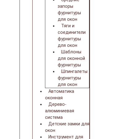
запоры
фурнитуры
для окон
Тяги и
соединители
фурнитуры
для окон
Шаблоны
для оконной
фурнитуры
Шпингалеты
фурнитуры
для окон
Автоматика
оконная
Дерево-
алюминиевая
система
Детские замки для
окон
Инструмент для