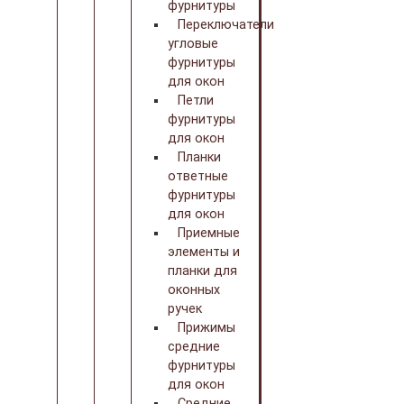
фурнитуры
Переключатели
угловые
фурнитуры
для окон
Петли
фурнитуры
для окон
Планки
ответные
фурнитуры
для окон
Приемные
элементы и
планки для
оконных
ручек
Прижимы
средние
фурнитуры
для окон
Средние