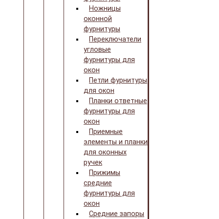
Ножницы
оконной
фурнитуры
Переключатели
угловые
фурнитуры для
окон
Петли фурнитуры
для окон
Планки ответные
фурнитуры для
окон
Приемные
элементы и планки
для оконных
ручек
Прижимы
средние
фурнитуры для
окон
Средние запоры