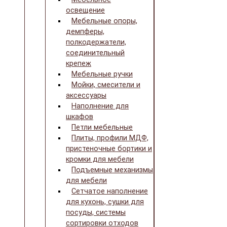
освещение
Мебельные опоры,
демпферы,
полкодержатели,
соединительный
крепеж
Мебельные ручки
Мойки, смесители и
аксессуары
Наполнение для
шкафов
Петли мебельные
Плиты, профили МДФ,
пристеночные бортики и
кромки для мебели
Подъемные механизмы
для мебели
Сетчатое наполнение
для кухонь, сушки для
посуды, системы
сортировки отходов