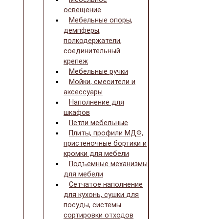
освещение
Мебельные опоры,
демпферы,
полкодержатели,
соединительный
крепеж
Мебельные ручки
Мойки, смесители и
аксессуары
Наполнение для
шкафов
Петли мебельные
Плиты, профили МДФ,
пристеночные бортики и
кромки для мебели
Подъемные механизмы
для мебели
Сетчатое наполнение
для кухонь, сушки для
посуды, системы
сортировки отходов