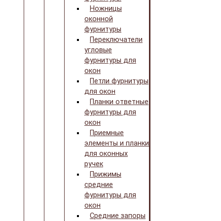
Ножницы
оконной
фурнитуры
Переключатели
угловые
фурнитуры для
окон
Петли фурнитуры
для окон
Планки ответные
фурнитуры для
окон
Приемные
элементы и планки
для оконных
ручек
Прижимы
средние
фурнитуры для
окон
Средние запоры