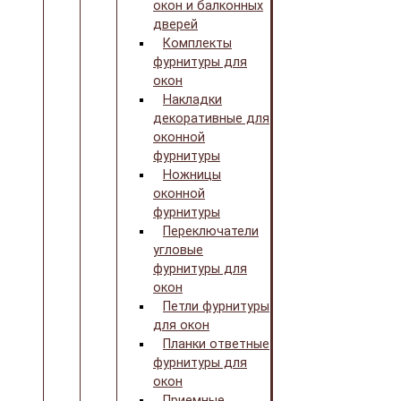
окон и балконных
дверей
Комплекты
фурнитуры для
окон
Накладки
декоративные для
оконной
фурнитуры
Ножницы
оконной
фурнитуры
Переключатели
угловые
фурнитуры для
окон
Петли фурнитуры
для окон
Планки ответные
фурнитуры для
окон
Приемные