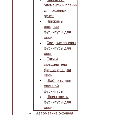
элементы и планки
для оконных
ручек
Прижимы
средние
фурнитуры для
окон
Средние запоры
фурнитуры для
окон
Тяги и
соединители
фурнитуры для
окон
Шаблоны для
оконной
фурнитуры
Шпингалеты
фурнитуры для
окон
Автоматика оконная