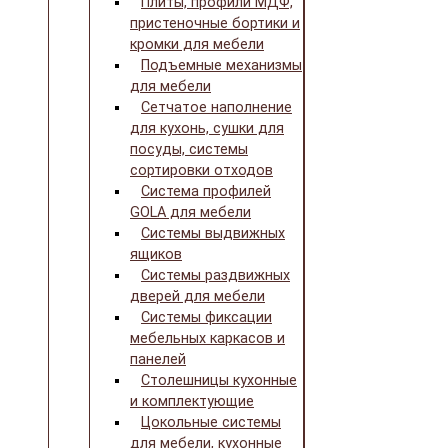
Плиты, профили МДФ,
пристеночные бортики и
кромки для мебели
Подъемные механизмы
для мебели
Сетчатое наполнение
для кухонь, сушки для
посуды, системы
сортировки отходов
Система профилей
GOLA для мебели
Системы выдвижных
ящиков
Системы раздвижных
дверей для мебели
Системы фиксации
мебельных каркасов и
панелей
Столешницы кухонные
и комплектующие
Цокольные системы
для мебели, кухонные