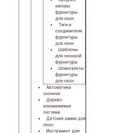
запоры
фурнитуры
для окон
Тяги и
соединители
фурнитуры
для окон
Шаблоны
для оконной
фурнитуры
Шпингалеты
фурнитуры
для окон
Автоматика
оконная
Дерево-
алюминиевая
система
Детские замки для
окон
Инструмент для