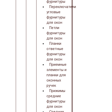
фурнитуры
Переключатели
угловые
фурнитуры
для окон
Петли
фурнитуры
для окон
Планки
ответные
фурнитуры
для окон
Приемные
элементы и
планки для
оконных
ручек
Прижимы
средние
фурнитуры
для окон
Средние