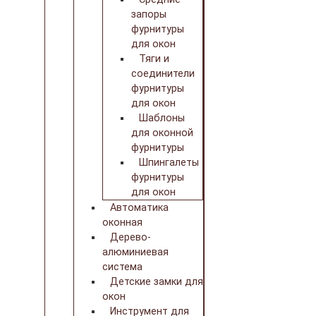
запоры
фурнитуры
для окон
Тяги и
соединители
фурнитуры
для окон
Шаблоны
для оконной
фурнитуры
Шпингалеты
фурнитуры
для окон
Автоматика
оконная
Дерево-
алюминиевая
система
Детские замки для
окон
Инструмент для