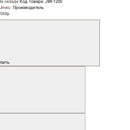
На складе
Код товара: JWF1200
Jinwu
Производитель
3068р.
упить