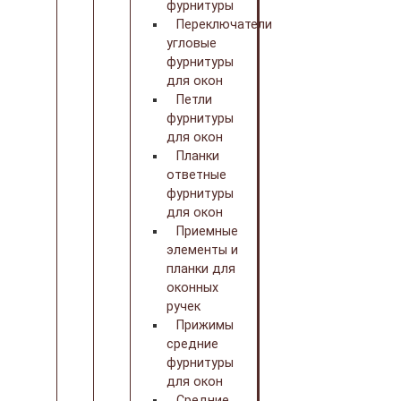
фурнитуры
Переключатели
угловые
фурнитуры
для окон
Петли
фурнитуры
для окон
Планки
ответные
фурнитуры
для окон
Приемные
элементы и
планки для
оконных
ручек
Прижимы
средние
фурнитуры
для окон
Средние