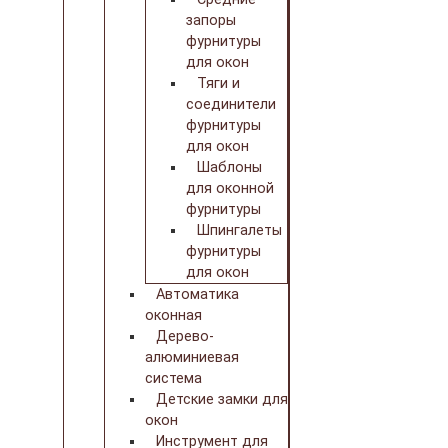
запоры
фурнитуры
для окон
Тяги и
соединители
фурнитуры
для окон
Шаблоны
для оконной
фурнитуры
Шпингалеты
фурнитуры
для окон
Автоматика
оконная
Дерево-
алюминиевая
система
Детские замки для
окон
Инструмент для