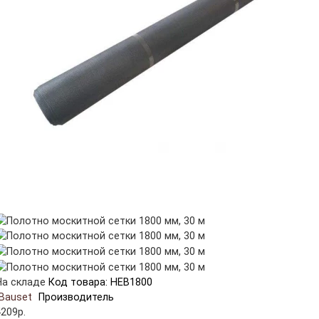
На складе
Код товара: HEB1800
Bauset
Производитель
4209р.