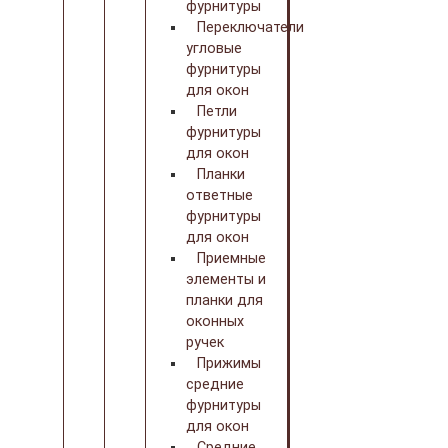
фурнитуры
Переключатели
угловые
фурнитуры
для окон
Петли
фурнитуры
для окон
Планки
ответные
фурнитуры
для окон
Приемные
элементы и
планки для
оконных
ручек
Прижимы
средние
фурнитуры
для окон
Средние