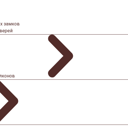
х замков
дверей
алконов