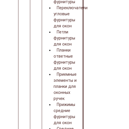
фурнитуры
Переключатели
угловые
фурнитуры
для окон
Петли
фурнитуры
для окон
Планки
ответные
фурнитуры
для окон
Приемные
элементы и
планки для
оконных
ручек
Прижимы
средние
фурнитуры
для окон
Средние