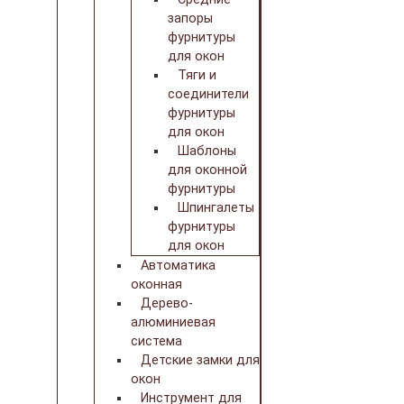
запоры
фурнитуры
для окон
Тяги и
соединители
фурнитуры
для окон
Шаблоны
для оконной
фурнитуры
Шпингалеты
фурнитуры
для окон
Автоматика
оконная
Дерево-
алюминиевая
система
Детские замки для
окон
Инструмент для