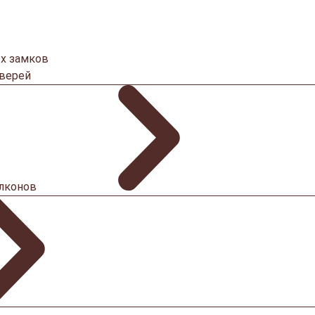
х замков
дверей
алконов