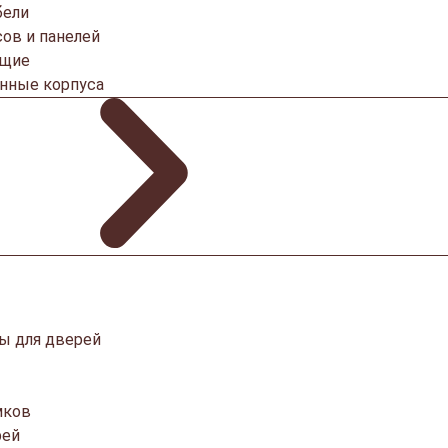
бели
ов и панелей
ющие
онные корпуса
ы для дверей
мков
рей