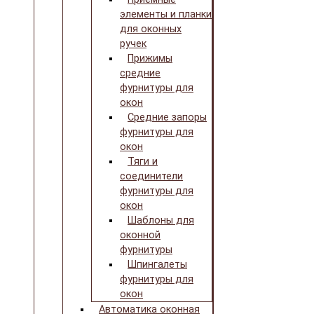
элементы и планки
для оконных
ручек
Прижимы
средние
фурнитуры для
окон
Средние запоры
фурнитуры для
окон
Тяги и
соединители
фурнитуры для
окон
Шаблоны для
оконной
фурнитуры
Шпингалеты
фурнитуры для
окон
Автоматика оконная