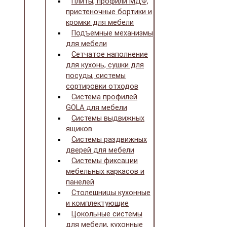
Плиты, профили МДФ,
пристеночные бортики и
кромки для мебели
Подъемные механизмы
для мебели
Сетчатое наполнение
для кухонь, сушки для
посуды, системы
сортировки отходов
Система профилей
GOLA для мебели
Системы выдвижных
ящиков
Системы раздвижных
дверей для мебели
Системы фиксации
мебельных каркасов и
панелей
Столешницы кухонные
и комплектующие
Цокольные системы
для мебели, кухонные