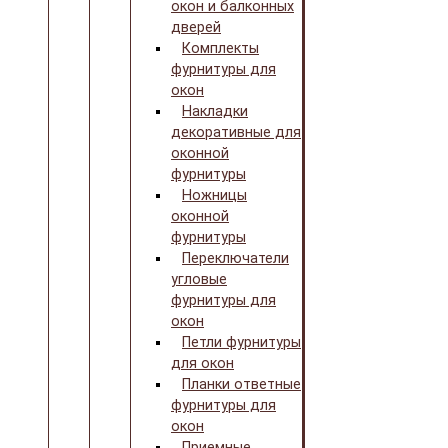
окон и балконных
дверей
Комплекты
фурнитуры для
окон
Накладки
декоративные для
оконной
фурнитуры
Ножницы
оконной
фурнитуры
Переключатели
угловые
фурнитуры для
окон
Петли фурнитуры
для окон
Планки ответные
фурнитуры для
окон
Приемные