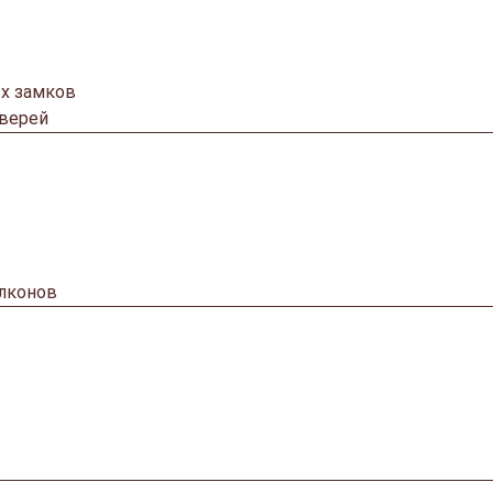
х замков
дверей
алконов