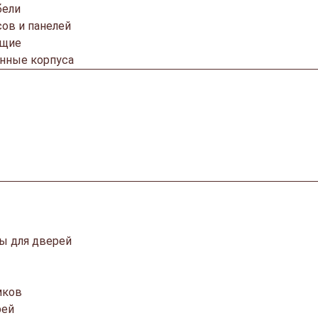
бели
ов и панелей
ющие
онные корпуса
ы для дверей
мков
рей