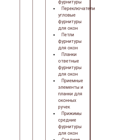
фурнитуры
Переключатели
угловые
фурнитуры
для окон
Петли
фурнитуры
для окон
Планки
ответные
фурнитуры
для окон
Приемные
элементы и
планки для
оконных
ручек
Прижимы
средние
фурнитуры
для окон
Средние