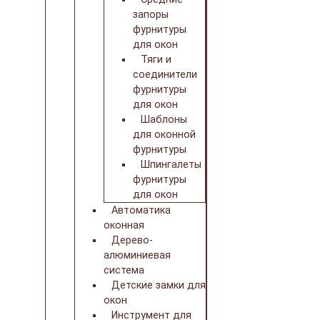
запоры
фурнитуры
для окон
Тяги и
соединители
фурнитуры
для окон
Шаблоны
для оконной
фурнитуры
Шпингалеты
фурнитуры
для окон
Автоматика
оконная
Дерево-
алюминиевая
система
Детские замки для
окон
Инструмент для