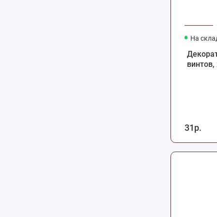
На скла
Декора
винтов,
31р.