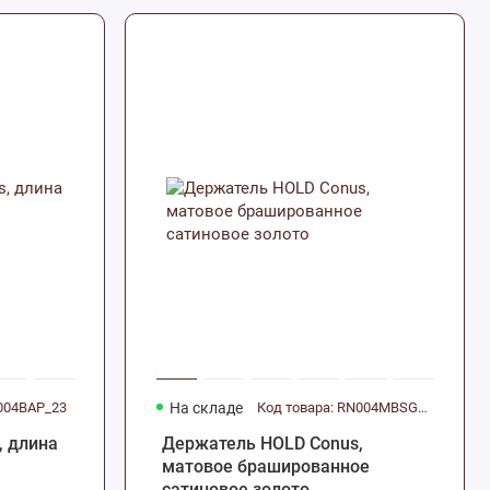
N004BAP_23
На складе
Код товара: RN004MBSG_23
, длина
Держатель HOLD Conus,
матовое брашированное
сатиновое золото