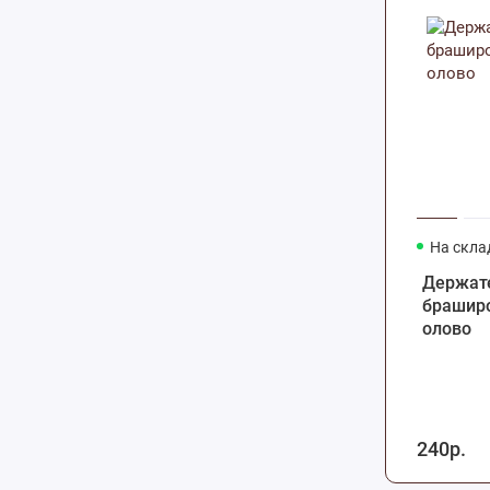
На скла
Держате
браширо
олово
240р.