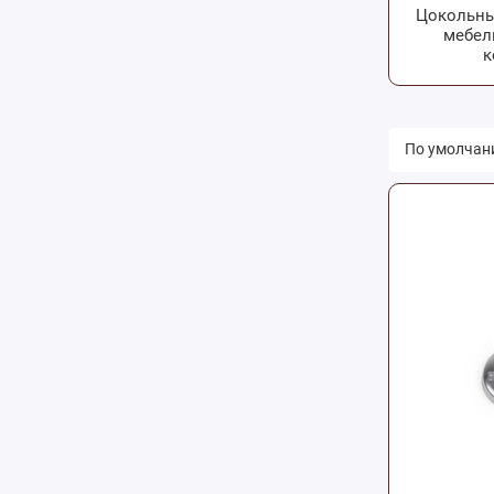
Цокольны
мебел
к