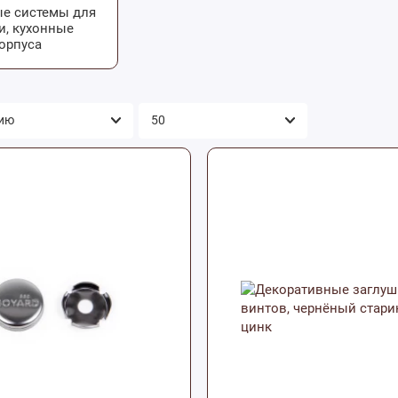
е системы для
и, кухонные
орпуса