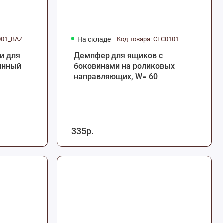
001_BAZ
На складе
Код товара: CLC0101
и для
Демпфер для ящиков с
инный
боковинами на роликовых
направляющих, W= 60
335р.