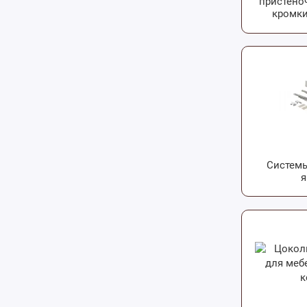
пристено
кромки
Систем