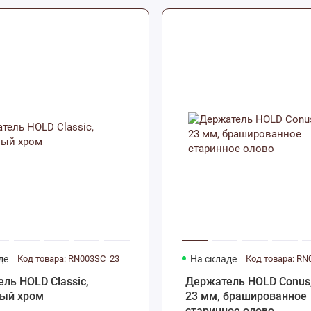
де
Код товара: RN003SC_23
На складе
Код товара: R
ль HOLD Classic,
Держатель HOLD Conus
вый хром
23 мм, брашированное
старинное олово