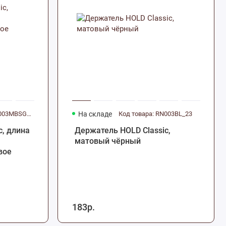
Код товара: RN003MBSG_23
На складе
Код товара: RN003BL_23
c, длина
Держатель HOLD Classic,
матовый чёрный
вое
183р.