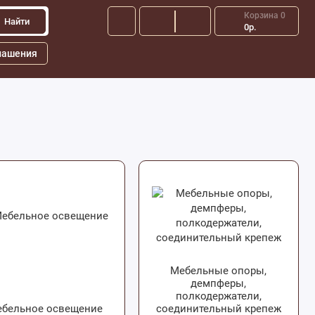
Корзина
0
Найти
0р.
лашения
Мебельные опоры,
демпферы,
полкодержатели,
бельное освещение
соединительный крепеж