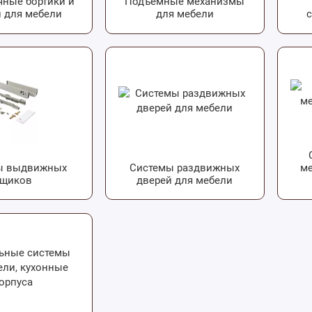
чные бортики и
Подъемные механизмы
 для мебели
для мебели
с
ы выдвижных
Системы раздвижных
ме
ящиков
дверей для мебели