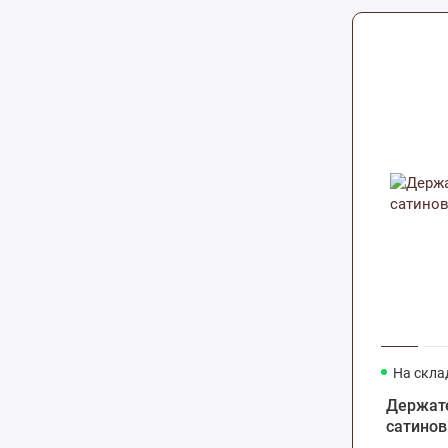
На скла
Держате
сатино