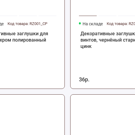
де
Код товара: RZ001_CP
На складе
Код товара: RZ
тивные заглушки для
Декоративные заглушк
 хром полированный
винтов, чернёный стар
цинк
36р.