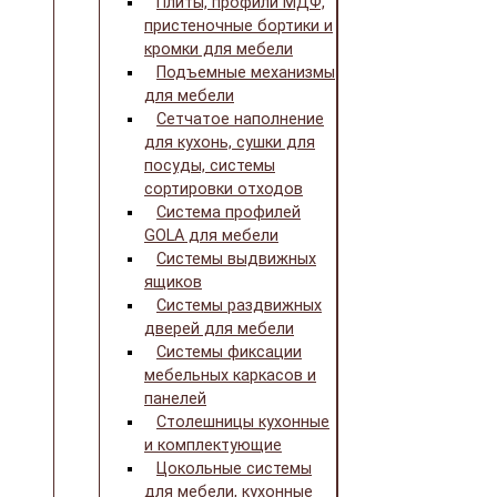
Плиты, профили МДФ,
пристеночные бортики и
кромки для мебели
Подъемные механизмы
для мебели
Сетчатое наполнение
для кухонь, сушки для
посуды, системы
сортировки отходов
Система профилей
GOLA для мебели
Системы выдвижных
ящиков
Системы раздвижных
дверей для мебели
Системы фиксации
мебельных каркасов и
панелей
Столешницы кухонные
и комплектующие
Цокольные системы
для мебели, кухонные