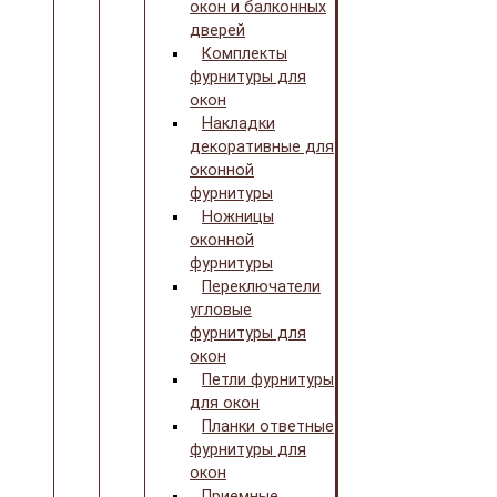
окон и балконных
дверей
Комплекты
фурнитуры для
окон
Накладки
декоративные для
оконной
фурнитуры
Ножницы
оконной
фурнитуры
Переключатели
угловые
фурнитуры для
окон
Петли фурнитуры
для окон
Планки ответные
фурнитуры для
окон
Приемные