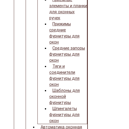
элементы и планки
для оконных
ручек
Прижимы
средние
фурнитуры для
окон
Средние запоры
фурнитуры для
окон
Тяги и
соединители
фурнитуры для
окон
Шаблоны для
оконной
фурнитуры
Шпингалеты
фурнитуры для
окон
Автоматика оконная