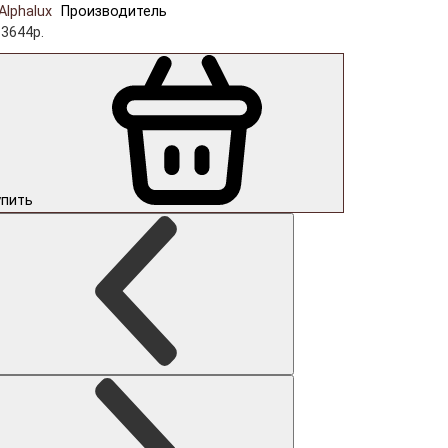
Alphalux
Производитель
13644р.
упить