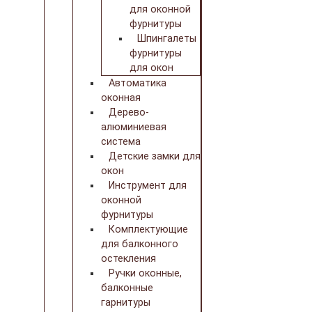
для оконной
фурнитуры
Шпингалеты
фурнитуры
для окон
Автоматика
оконная
Дерево-
алюминиевая
система
Детские замки для
окон
Инструмент для
оконной
фурнитуры
Комплектующие
для балконного
остекления
Ручки оконные,
балконные
гарнитуры