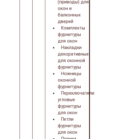
(приводы) для
окон и
балконных
дверей
Комплекты
фурнитуры
для окон
Накладки
декоративные
для оконной
фурнитуры
Ножницы
оконной
фурнитуры
Переключатели
угловые
фурнитуры
для окон
Петли
фурнитуры
для окон
Планки