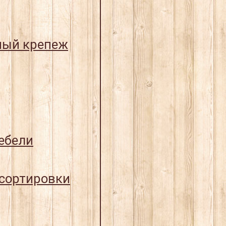
ный крепеж
ебели
 сортировки