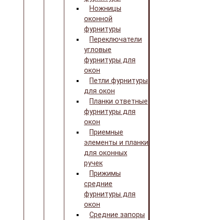
Ножницы
оконной
фурнитуры
Переключатели
угловые
фурнитуры для
окон
Петли фурнитуры
для окон
Планки ответные
фурнитуры для
окон
Приемные
элементы и планки
для оконных
ручек
Прижимы
средние
фурнитуры для
окон
Средние запоры