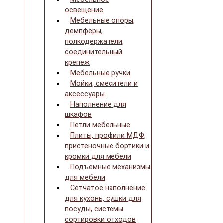
освещение
Мебельные опоры,
демпферы,
полкодержатели,
соединительный
крепеж
Мебельные ручки
Мойки, смесители и
аксессуары
Наполнение для
шкафов
Петли мебельные
Плиты, профили МДФ,
пристеночные бортики и
кромки для мебели
Подъемные механизмы
для мебели
Сетчатое наполнение
для кухонь, сушки для
посуды, системы
сортировки отходов