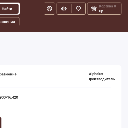
Корзина
0
Найти
0р.
лашения
Alphalux
сравнение
Производитель
900/16.420