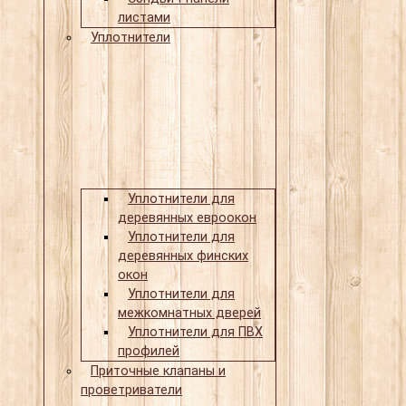
листами
Уплотнители
Уплотнители для
деревянных евроокон
Уплотнители для
деревянных финских
окон
Уплотнители для
межкомнатных дверей
Уплотнители для ПВХ
профилей
Приточные клапаны и
проветриватели