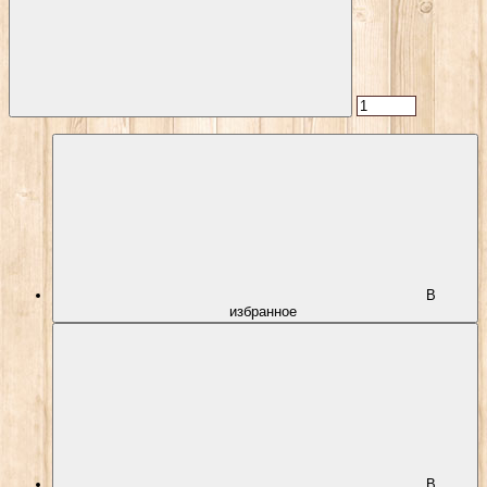
В
избранное
В