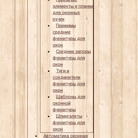
элементы и планки
для оконных
ручек
Прижимы
средние
фурнитуры для
окон
Средние запоры
фурнитуры для
окон
Тяги и
соединители
фурнитуры для
окон
Шаблоны для
оконной
фурнитуры
Шпингалеты
фурнитуры для
окон
Автоматика оконная