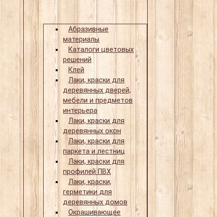
Абразивные
материалы
Каталоги цветовых
решений
Клей
Лаки, краски для
деревянных дверей,
мебели и предметов
интерьера
Лаки, краски для
деревянных окон
Лаки, краски для
паркета и лестниц
Лаки, краски для
профилей ПВХ
Лаки, краски,
герметики для
деревянных домов
Окрашивающее