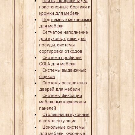
Плиты, профили МДФ,
пристеночные бортики и
кромки для мебели
Подъемные механизмы
для мебели
Сетчатое наполнение
для кухонь, сушки для
посуды, системы
сортировки отходов
Система профилей
GOLA для мебели
Системы выдвижных
ящиков
Системы раздвижных
дверей для мебели
Системы фиксации
мебельных каркасов и
панелей
Столешницы кухонные
и комплектующие
Цокольные системы
для мебели, кухонные