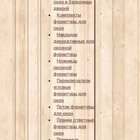
окон и балконных
дверей
Комплекты
фурнитуры для
окон
Накладки
декоративные для
оконной
фурнитуры
Ножницы
оконной
фурнитуры
Переключатели
угловые
фурнитуры для
окон
Петли фурнитуры
для окон
Планки ответные
фурнитуры для
окон
Приемные