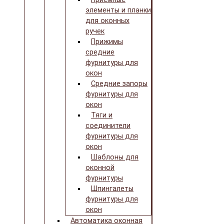
элементы и планки
для оконных
ручек
Прижимы
средние
фурнитуры для
окон
Средние запоры
фурнитуры для
окон
Тяги и
соединители
фурнитуры для
окон
Шаблоны для
оконной
фурнитуры
Шпингалеты
фурнитуры для
окон
Автоматика оконная