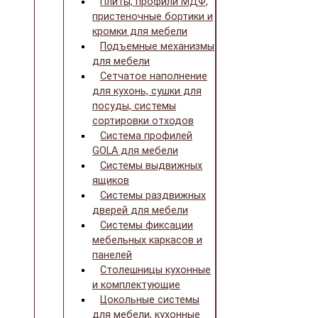
Плиты, профили МДФ,
пристеночные бортики и
кромки для мебели
Подъемные механизмы
для мебели
Сетчатое наполнение
для кухонь, сушки для
посуды, системы
сортировки отходов
Система профилей
GOLA для мебели
Системы выдвижных
ящиков
Системы раздвижных
дверей для мебели
Системы фиксации
мебельных каркасов и
панелей
Столешницы кухонные
и комплектующие
Цокольные системы
для мебели, кухонные