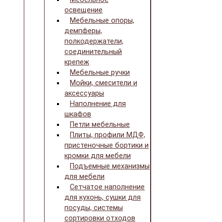
освещение
Мебельные опоры,
демпферы,
полкодержатели,
соединительный
крепеж
Мебельные ручки
Мойки, смесители и
аксессуары
Наполнение для
шкафов
Петли мебельные
Плиты, профили МДФ,
пристеночные бортики и
кромки для мебели
Подъемные механизмы
для мебели
Сетчатое наполнение
для кухонь, сушки для
посуды, системы
сортировки отходов