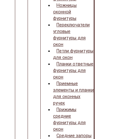
Ножницы
оконной
фурнитуры
Переключатели
угловые
фурнитуры для
окон
Петли фурнитуры
для окон
Планки ответные
фурнитуры для
окон
Приемные
элементы и планки
для оконных
ручек
Прижимы
средние
фурнитуры для
окон
Средние запоры