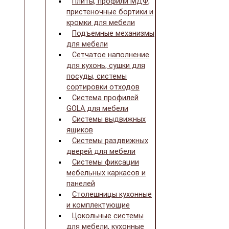
Плиты, профили МДФ,
пристеночные бортики и
кромки для мебели
Подъемные механизмы
для мебели
Сетчатое наполнение
для кухонь, сушки для
посуды, системы
сортировки отходов
Система профилей
GOLA для мебели
Системы выдвижных
ящиков
Системы раздвижных
дверей для мебели
Системы фиксации
мебельных каркасов и
панелей
Столешницы кухонные
и комплектующие
Цокольные системы
для мебели, кухонные