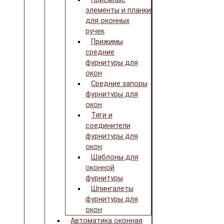
элементы и планки
для оконных
ручек
Прижимы
средние
фурнитуры для
окон
Средние запоры
фурнитуры для
окон
Тяги и
соединители
фурнитуры для
окон
Шаблоны для
оконной
фурнитуры
Шпингалеты
фурнитуры для
окон
Автоматика оконная