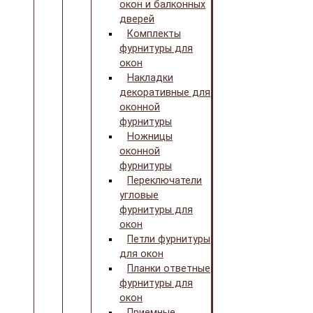
окон и балконных
дверей
Комплекты
фурнитуры для
окон
Накладки
декоративные для
оконной
фурнитуры
Ножницы
оконной
фурнитуры
Переключатели
угловые
фурнитуры для
окон
Петли фурнитуры
для окон
Планки ответные
фурнитуры для
окон
Приемные