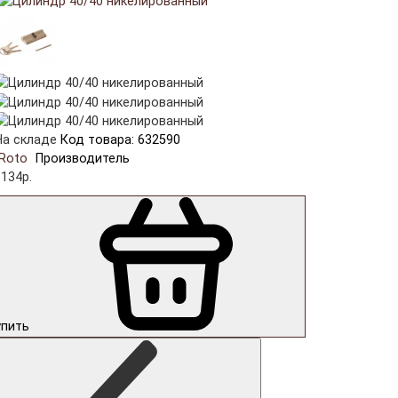
На складе
Код товара: 632590
Roto
Производитель
1134р.
упить