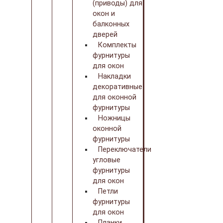
(приводы) для
окон и
балконных
дверей
Комплекты
фурнитуры
для окон
Накладки
декоративные
для оконной
фурнитуры
Ножницы
оконной
фурнитуры
Переключатели
угловые
фурнитуры
для окон
Петли
фурнитуры
для окон
Планки