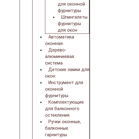
для оконной
фурнитуры
Шпингалеты
фурнитуры
для окон
Автоматика
оконная
Дерево-
алюминиевая
система
Детские замки для
окон
Инструмент для
оконной
фурнитуры
Комплектующие
для балконного
остекления
Ручки оконные,
балконные
гарнитуры