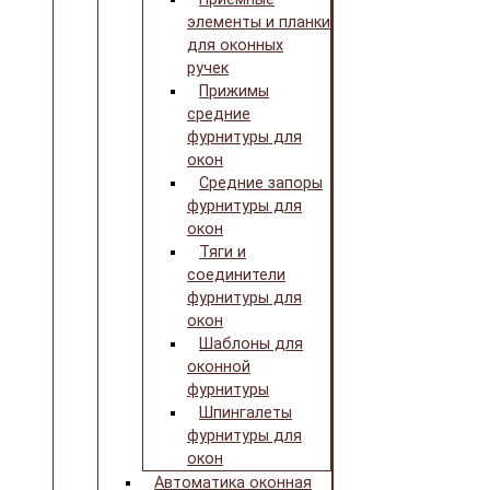
элементы и планки
для оконных
ручек
Прижимы
средние
фурнитуры для
окон
Средние запоры
фурнитуры для
окон
Тяги и
соединители
фурнитуры для
окон
Шаблоны для
оконной
фурнитуры
Шпингалеты
фурнитуры для
окон
Автоматика оконная