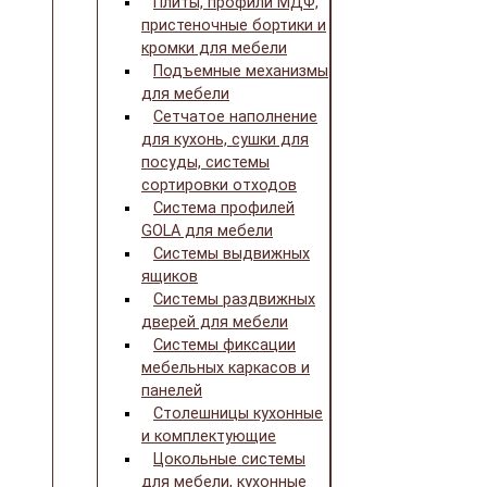
Плиты, профили МДФ,
пристеночные бортики и
кромки для мебели
Подъемные механизмы
для мебели
Сетчатое наполнение
для кухонь, сушки для
посуды, системы
сортировки отходов
Система профилей
GOLA для мебели
Системы выдвижных
ящиков
Системы раздвижных
дверей для мебели
Системы фиксации
мебельных каркасов и
панелей
Столешницы кухонные
и комплектующие
Цокольные системы
для мебели, кухонные