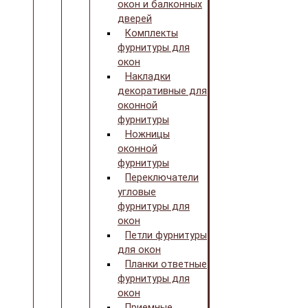
окон и балконных
дверей
Комплекты
фурнитуры для
окон
Накладки
декоративные для
оконной
фурнитуры
Ножницы
оконной
фурнитуры
Переключатели
угловые
фурнитуры для
окон
Петли фурнитуры
для окон
Планки ответные
фурнитуры для
окон
Приемные