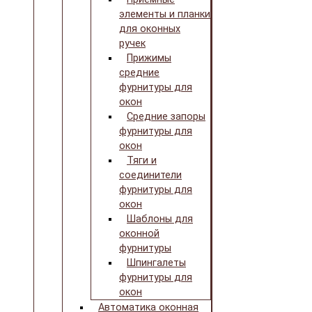
элементы и планки
для оконных
ручек
Прижимы
средние
фурнитуры для
окон
Средние запоры
фурнитуры для
окон
Тяги и
соединители
фурнитуры для
окон
Шаблоны для
оконной
фурнитуры
Шпингалеты
фурнитуры для
окон
Автоматика оконная