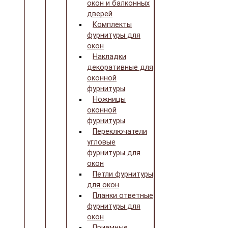
окон и балконных
дверей
Комплекты
фурнитуры для
окон
Накладки
декоративные для
оконной
фурнитуры
Ножницы
оконной
фурнитуры
Переключатели
угловые
фурнитуры для
окон
Петли фурнитуры
для окон
Планки ответные
фурнитуры для
окон
Приемные