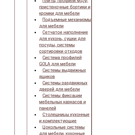
Плиты, профили МДФ,
пристеночные бортики и
кромки для мебели
Подъемные механизмы
для мебели
Сетчатое наполнение
для кухонь, сушки для
посуды, системы
сортировки отходов
Система профилей
GOLA для мебели
Системы выдвижных
ящиков
Системы раздвижных
дверей для мебели
Системы фиксации
мебельных каркасов и
панелей
Столешницы кухонные
и комплектующие
Цокольные системы
для мебели, кухонные