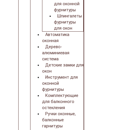
для оконной
фурнитуры
Шпингалеты
фурнитуры
для окон
Автоматика
оконная
Дерево-
алюминиевая
система
Детские замки для
окон
Инструмент для
оконной
фурнитуры
Комплектующие
для балконного
остекления
Ручки оконные,
балконные
гарнитуры