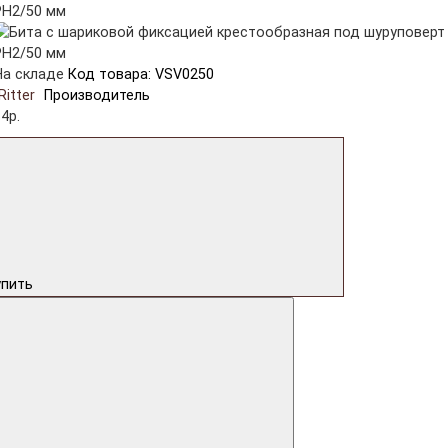
На складе
Код товара: VSV0250
Ritter
Производитель
4р.
упить