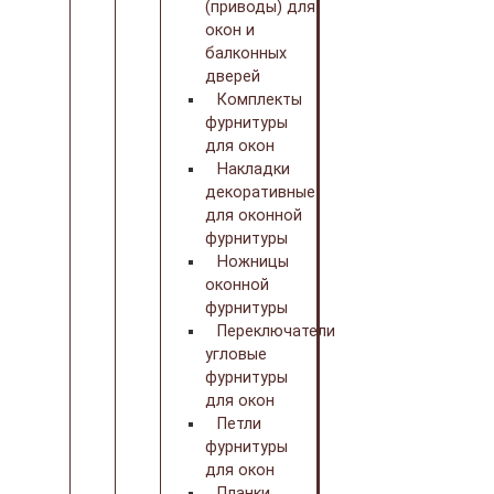
(приводы) для
окон и
балконных
дверей
Комплекты
фурнитуры
для окон
Накладки
декоративные
для оконной
фурнитуры
Ножницы
оконной
фурнитуры
Переключатели
угловые
фурнитуры
для окон
Петли
фурнитуры
для окон
Планки