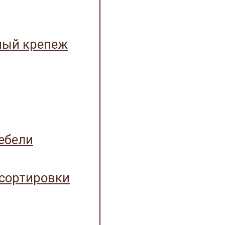
ный крепеж
ебели
 сортировки