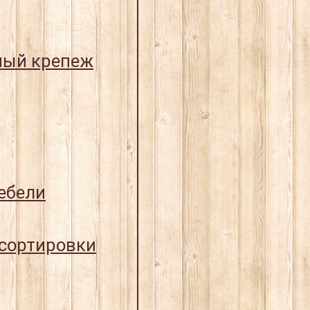
ный крепеж
ебели
 сортировки