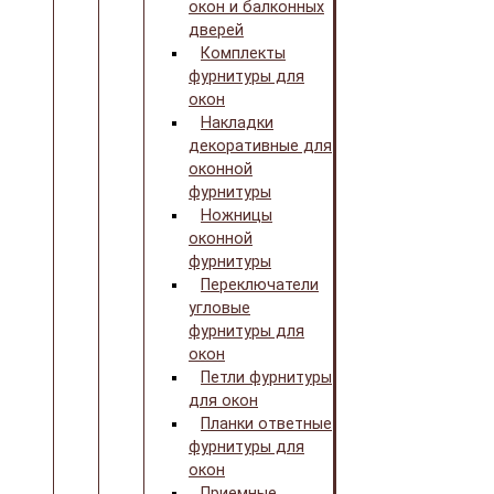
окон и балконных
дверей
Комплекты
фурнитуры для
окон
Накладки
декоративные для
оконной
фурнитуры
Ножницы
оконной
фурнитуры
Переключатели
угловые
фурнитуры для
окон
Петли фурнитуры
для окон
Планки ответные
фурнитуры для
окон
Приемные