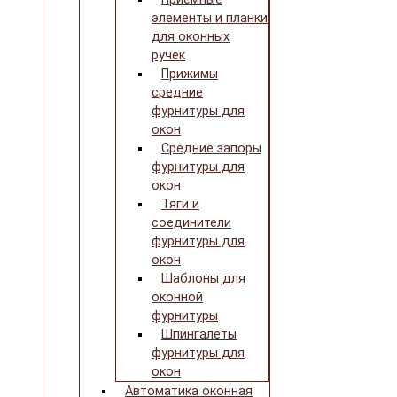
элементы и планки
для оконных
ручек
Прижимы
средние
фурнитуры для
окон
Средние запоры
фурнитуры для
окон
Тяги и
соединители
фурнитуры для
окон
Шаблоны для
оконной
фурнитуры
Шпингалеты
фурнитуры для
окон
Автоматика оконная