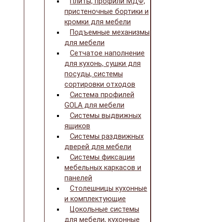
Плиты, профили МДФ,
пристеночные бортики и
кромки для мебели
Подъемные механизмы
для мебели
Сетчатое наполнение
для кухонь, сушки для
посуды, системы
сортировки отходов
Система профилей
GOLA для мебели
Системы выдвижных
ящиков
Системы раздвижных
дверей для мебели
Системы фиксации
мебельных каркасов и
панелей
Столешницы кухонные
и комплектующие
Цокольные системы
для мебели, кухонные