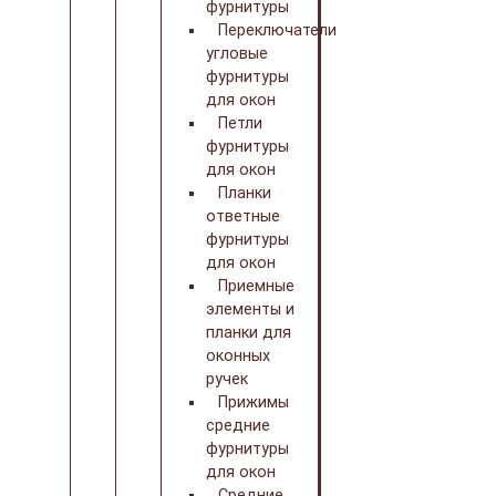
фурнитуры
Переключатели
угловые
фурнитуры
для окон
Петли
фурнитуры
для окон
Планки
ответные
фурнитуры
для окон
Приемные
элементы и
планки для
оконных
ручек
Прижимы
средние
фурнитуры
для окон
Средние