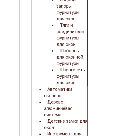
запоры
фурнитуры
для окон
Тяги и
соединители
фурнитуры
для окон
Шаблоны
для оконной
фурнитуры
Шпингалеты
фурнитуры
для окон
Автоматика
оконная
Дерево-
алюминиевая
система
Детские замки для
окон
Инструмент для