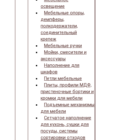
освещение
Мебельные опоры,
демпферы,
полкодержатели,
соединительный
крепеж
Мебельные ручки
Мойки, смесители и
аксессуары
Наполнение для
шкафов
Петли мебельные
Плиты, профили МДФ,
пристеночные бортики и
кромки для мебели
Подъемные механизмы
для мебели
Сетчатое наполнение
для кухонь, сушки для
посуды, системы
сортировки отходов