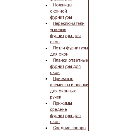
Ножницы
оконной
фурнитуры
Переключатели
угловые
фурнитуры для
окон
Петли фурнитуры
для окон
Планки ответные
фурнитуры для
окон
Приемные
элементы и планки
для оконных
ручек
Прижимы
средние
фурнитуры для
окон
Средние запоры