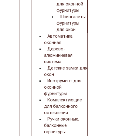
для оконной
фурнитуры
Шпингалеты
фурнитуры
для окон
Автоматика
оконная
Дерево-
алюминиевая
система
Детские замки для
окон
Инструмент для
оконной
фурнитуры
Комплектующие
для балконного
остекления
Ручки оконные,
балконные
гарнитуры