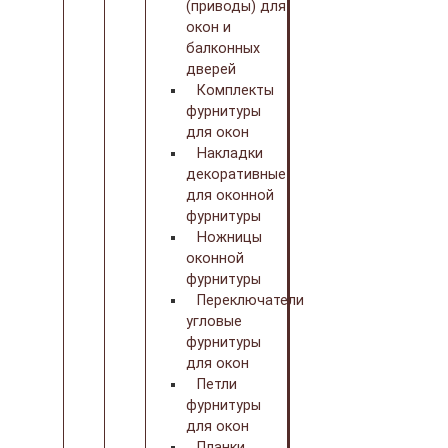
(приводы) для
окон и
балконных
дверей
Комплекты
фурнитуры
для окон
Накладки
декоративные
для оконной
фурнитуры
Ножницы
оконной
фурнитуры
Переключатели
угловые
фурнитуры
для окон
Петли
фурнитуры
для окон
Планки