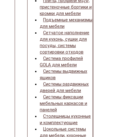
Плиты, профили МДФ,
пристеночные бортики и
кромки для мебели
Подъемные механизмы
для мебели
Сетчатое наполнение
для кухонь, сушки для
посуды, системы
сортировки отходов
Система профилей
GOLA для мебели
Системы выдвижных
ящиков
Системы раздвижных
дверей для мебели
Системы фиксации
мебельных каркасов и
панелей
Столешницы кухонные
и комплектующие
Цокольные системы
для мебели, кухонные