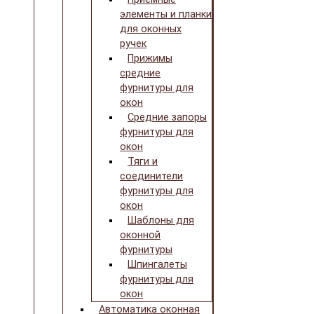
элементы и планки
для оконных
ручек
Прижимы
средние
фурнитуры для
окон
Средние запоры
фурнитуры для
окон
Тяги и
соединители
фурнитуры для
окон
Шаблоны для
оконной
фурнитуры
Шпингалеты
фурнитуры для
окон
Автоматика оконная