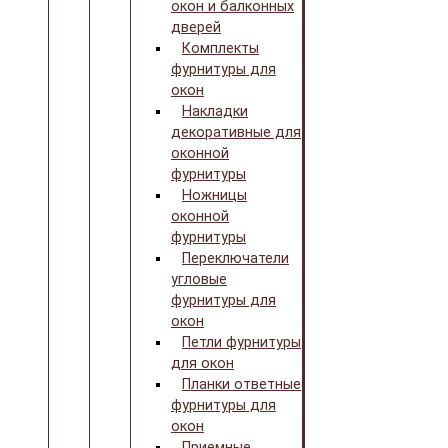
окон и балконных
дверей
Комплекты
фурнитуры для
окон
Накладки
декоративные для
оконной
фурнитуры
Ножницы
оконной
фурнитуры
Переключатели
угловые
фурнитуры для
окон
Петли фурнитуры
для окон
Планки ответные
фурнитуры для
окон
Приемные