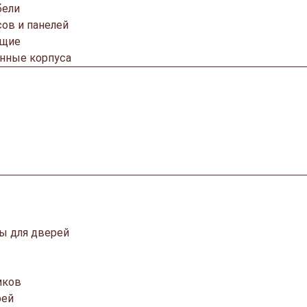
бели
ов и панелей
ющие
онные корпуса
ы для дверей
мков
рей