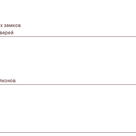
х замков
дверей
алконов