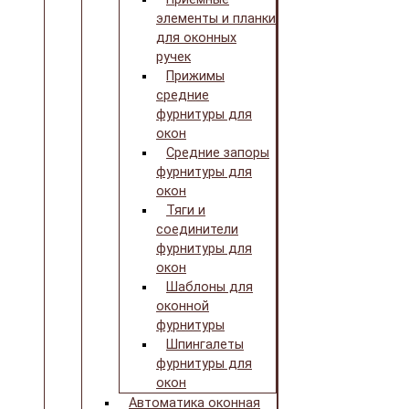
элементы и планки
для оконных
ручек
Прижимы
средние
фурнитуры для
окон
Средние запоры
фурнитуры для
окон
Тяги и
соединители
фурнитуры для
окон
Шаблоны для
оконной
фурнитуры
Шпингалеты
фурнитуры для
окон
Автоматика оконная