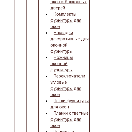
окон и балконных
дверей
Комплекты
фурнитуры для
окон
Накладки
декоративные для
оконной
фурнитуры
Ножницы
оконной
фурнитуры
Переключатели
угловые
фурнитуры для
окон
Петли фурнитуры
для окон
Планки ответные
фурнитуры для
окон
Приемные