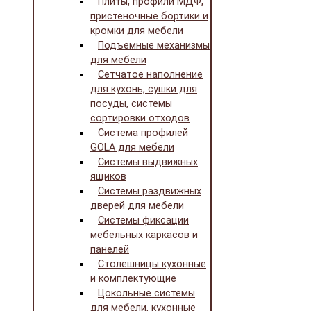
Плиты, профили МДФ,
пристеночные бортики и
кромки для мебели
Подъемные механизмы
для мебели
Сетчатое наполнение
для кухонь, сушки для
посуды, системы
сортировки отходов
Система профилей
GOLA для мебели
Системы выдвижных
ящиков
Системы раздвижных
дверей для мебели
Системы фиксации
мебельных каркасов и
панелей
Столешницы кухонные
и комплектующие
Цокольные системы
для мебели, кухонные