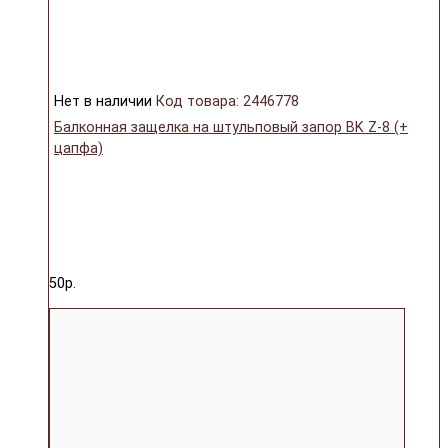
Нет в наличии
Код товара: 2446778
Балконная защелка на штульповый запор BK Z-8 (+
цапфа)
50р.